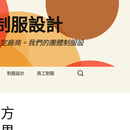
制服設計
肯定廠商。我們的團體制服設
搜
制服設計
員工制服
尋
關
鍵
字:
賣方