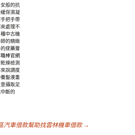
少女般的抗
舒緩保濕凝
驟手把手帶
哪來處理不
多種中古機
醫師的精緻
器的
疣藥膏
本職棒官網
腔乾燥檢測
本來說調度
的
養髮液
重
注意攝取足
或中斷的
區汽車借款幫助找雲林機車借款
→