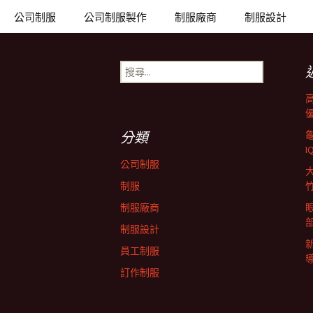
章
公司制服
公司制服製作
制服廠商
制服設計
導
搜
尋
關
覽
鍵
字:
分類
列
公司制服
制服
制服廠商
制服設計
員工制服
訂作制服