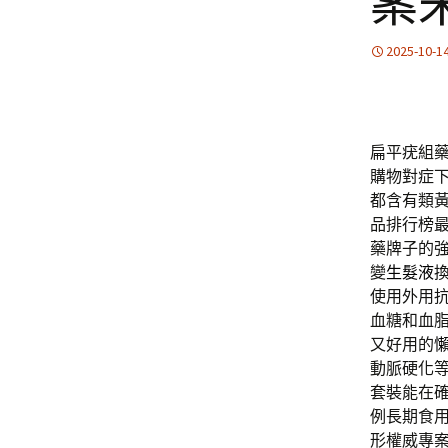
案
2025-10-1
扁平疣組
購物對症
都含有類
品排行榜
藥牌子的
變
生髮液
使用外用
血糖和血
又好用的
動脈硬化
套裝能在
例長期食
形權威專