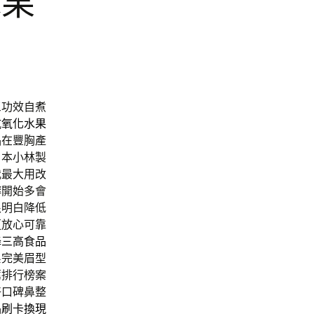
水果
三功效自煮
抗氧化水果
品在豐胸產
日本小林製
我最大用改
癬
開始多會
很明白降低
更放心可靠
降三高食品
系完美眉型
薦排行榜案
好口碑鼻整
品
刷卡換現