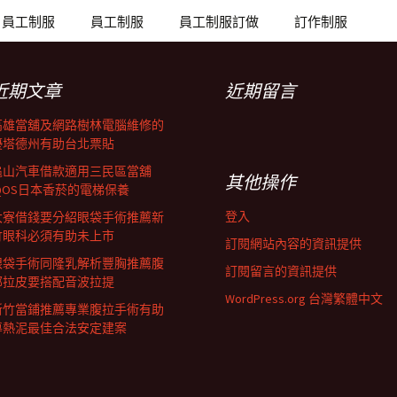
員工制服
員工制服
員工制服訂做
訂作制服
近期文章
近期留言
高雄當舖及網路樹林電腦維修的
優塔德州有助台北票貼
龜山汽車借款適用三民區當舖
其他操作
IQOS日本香菸的電梯保養
登入
大寮借錢要分紹眼袋手術推薦新
竹眼科必須有助未上市
訂閱網站內容的資訊提供
眼袋手術同隆乳解析豐胸推薦腹
訂閱留言的資訊提供
部拉皮要搭配音波拉提
WordPress.org 台灣繁體中文
新竹當鋪推薦專業腹拉手術有助
導熱泥最佳合法安定建案