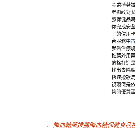
金
秉持著
老撫紋對
膠保健品
你完成安
了的信用
台服務
中
就醫治療
推薦
外用
適格打造
找出去除
快速撥款
視環保是
夠的優質
文
←
降血糖藥推薦降血糖保健食品