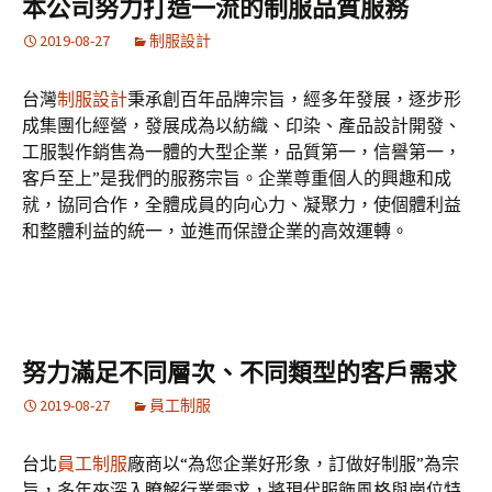
本公司努力打造一流的制服品質服務
2019-08-27
制服設計
台灣
制服設計
秉承創百年品牌宗旨，經多年發展，逐步形
成集團化經營，發展成為以紡織、印染、產品設計開發、
工服製作銷售為一體的大型企業，品質第一，信譽第一，
客戶至上”是我們的服務宗旨。企業尊重個人的興趣和成
就，協同合作，全體成員的向心力、凝聚力，使個體利益
和整體利益的統一，並進而保證企業的高效運轉。
努力滿足不同層次、不同類型的客戶需求
2019-08-27
員工制服
台北
員工制服
廠商以“為您企業好形象，訂做好制服”為宗
旨，多年來深入瞭解行業需求，將現代服飾風格與崗位特