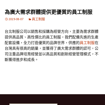
為廣大需求群體提供更優質的員工制服
2019-08-07
員工制服
台北制服公司以銷售和採購為經營方向，主要為需求群體
提供高品質、高性價比的員工制服，我們配備先進的生產
配套設備，全力打造優質的品牌世界，供應的
員工制服
在
台灣具有很高的銷量，並獲得了廣大需求群體的認可，公
司注重品牌培育經營並以高品質和創新經營管理模式，不
斷獲得進步和成長。