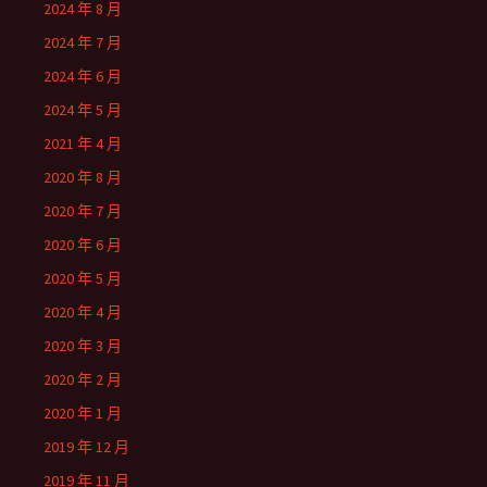
2024 年 8 月
2024 年 7 月
2024 年 6 月
2024 年 5 月
2021 年 4 月
2020 年 8 月
2020 年 7 月
2020 年 6 月
2020 年 5 月
2020 年 4 月
2020 年 3 月
2020 年 2 月
2020 年 1 月
2019 年 12 月
2019 年 11 月