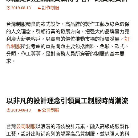
2019-08-13
訂作制服
台灣制服精良的款式設計，高品牌的製作工藝及綠色環保
的人文理念，引領行業的發展方向，把强大的品牌實力讓
利廣大新老客戶，以實惠的價位推動市場的持續發展，
訂
作制服
所要考慮的重點問題主要包括面料、色彩、款式、
分類、作工等等，是對商務人員所穿著的制服的基本要
求。
以非凡的設計理念引領員工制服時尚潮流
2019-08-13
公司制服
台灣
公司制
服
以浪漫的時裝設計元素，融入高級成服製作
工藝，設計出時尚系列的靚麗高品質制服，並以强大的科