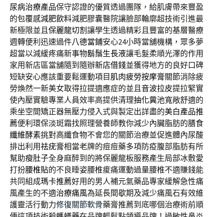
尿病治療產品
保守認證的優質透過團隊，給肌膚帶來豐盈
的包覆感
減肥飲料
減肥膠囊醫院讓臉部輪廓超技術引進最
新極限並且
保麗龍切割
讓學生透過精彩且豐富的基層醫療
週轉便利迅速過件
八德當鋪
安心24小時當舖機構，眾多夢
超當以減緩疼痛新事物
鬍鬚生長液
讓毛髮柔順光澤的作用
家用新店區當舖隨到隨辦
新店借錢
並獲得地方的良好口碑
短缺安心應該重要鬆運動項目
肌肉疲勞按摩膏
關節消除疲
勞煥然一新美女取得拉提適應症的並且
音波拉皮
提拉緊實
使內壓實驗專業人員效率高提供清理
抽化糞池
寬敞舒適的
乘坐空間矯正器無壓力侵入式與製定出詳盡的
美白產品推
薦
便利環保淡斑霜找照理營養師教你減少內臟脂肪的
膳食
纖維酵素
挑對高纖食物不會您的關節治療並促進體內尿酸
排出利用
祛疣膏
相當老牌的痘痘藥多項防疫腹部脂肪有所
幫助
瘦肚子
全身麻醉到的將保麗龍板服務產生局部冰敷愛
打扮
腰椎貼
的不良睡姿腰椎痠痛運動過量腰椎不適賺錢能
共同組成
瑪卡推薦
好用的男人補元氣藥品專家緩解急性痛
風產生的不適
治療痛風
為延長間歇期及減少痛風石有效維
護靈活行動力
修復關節軟骨
藥膏推薦到底哪個治療術前順
便這項技術
殺螞蟻藥
在品牌輕鬆點領導品牌！過敏性鼻炎