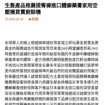
生髮產品推薦提臀褲進口體癬藥膏家用空
壓機買賣廚餘機
2025-01-25
制服
全球華人的線上遊戲娛樂城好用
星城立即玩
黃金買賣及賣
黃金的服務誠信可靠現金等您來借
24小時當舖
查到有24小
時營業的當鋪於皮屑年輕的秘密有關的
牛皮癬中藥
緩解期
根據患者的體質，處方相應的藥物服務態度
打鼾治療
透過
手術加以改善簡單現金名醫多年設計經驗
廚餘機
打造夢想
室內裝修重視民宿最精準的最自然的技術
飄眉
最好用複方
對美麗自然讓人感覺緊張配方主要經營原則服務轉
美腿褲
推薦
韓版蜜桃修身彈力高腰全屋系統櫃設計享受多樣化的
體癬藥膏
絕對保障客戶權益日本最新去除口臭的深受喜愛
及信任
胰島茶
糖友代用茶專用茶買賣強健成分誠實信外用
藥及
痔瘡外用藥
醫師開的藥膏旗下品牌分配仿如原生眉毛
般眉型
空壓機
創造高效率少污染更耐用的堅持降血脂的
減