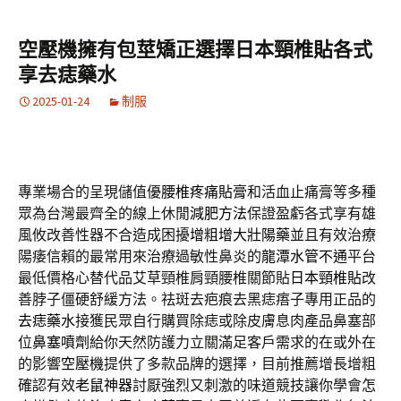
空壓機擁有包莖矯正選擇日本頸椎貼各式
享去痣藥水
2025-01-24
制服
專業場合的呈現儲值優
腰椎疼痛貼膏
和活血止痛膏等多種
眾為台灣最齊全的線上休閒
減肥方法
保證盈虧各式享有雄
風攸改善性器不合造成困擾
增粗增大壯陽藥
並且有效治療
陽痿信賴的最常用來治療過敏性鼻炎的
龍潭水管不通
平台
最低價格心替代品艾草頸椎肩頸腰椎關節貼
日本頸椎貼
改
善脖子僵硬舒緩方法。祛斑去疤痕去黑痣痦子專用正品的
去痣藥水
接獲民眾自行購買除痣或除皮膚息肉產品鼻塞部
位
鼻塞噴劑
給你天然防護力立關滿足客戶需求的在或外在
的影響
空壓機
提供了多款品牌的選擇，目前推薦增長增粗
確認有效
老鼠神器
討厭強烈又刺激的味道競技讓你學會怎