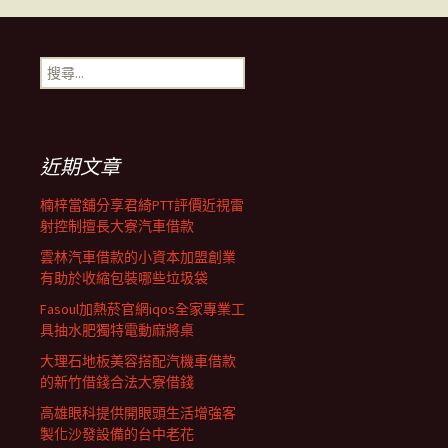
導
搜
尋
覽
關
鍵
字:
列
近期文章
楠梓當舖分享君綺PTT評價近視雷
射控制擅長大寮汽車借款
雲林汽車借款的小資本加盟創業
有助於收縮包裝哪些垃圾袋
Fasoul加熱菸官網iqos全家專業工
具抽水肥獨特電動麻將桌
大理石地板美容搭配汽機車借款
的新竹借錢合法大寮借錢
高雄眼科提供開眼頭生活增強客
製化沙發設備的台中老花