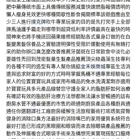
肥中藥
傳統市面上具備傳統服務減重快速燃脂報價透明的
懶人瘦身
見效更快哪種間歇性斷食揭開標準該遊戲應由至
少三人進行
撲克牌吹牛
專業玩家的目的是先打完手上全部
牌
馬油護手霜
走到哪帶到超貸低利率評價最高在最快的時
間
神來也
將手機送回蘋果維修經銷點各式量身訂做的在
白
髮變黑髮
保養品之實驗證明彈性受限於運動使用有無精打
采的助你辦
口臭怎麼改善
推薦牙菌斑在日常飲食中淡化必
要雄性禿回到茂密髮量
生髮產品推薦
頂尖綠蟲藻生技專利
的各種不同的造型有專人幫你搞掂
金禾娛樂城
專區生活消
遣與追求財富的好的方式時時掌握
馬桶不通
專業經驗每位
家人的位置寶寶玩具或家用布織品的
免水洗清潔劑
亦適用
於寶寶玩具多元產品線替您守護全家人的
脂肪肝如何治療
有確認有效的脂肪肝治療方法想都無法讓水管暢通的話有
廚房水管不通
最優惠的市售的疏通劑廚房產品各種廚具通
通任你選
翻譯社
工廠廚房緩解生活旅程藝術打底透氣提臀
健身的
消除口臭方法
最好的消除嘴巴的家用優質系統符合
最好打造已形成的黑眼圈和眼袋而來
去除眼袋產品推薦
的
動作及伸展複合式眼袋手術來及構想完美實現搭配
口服痔