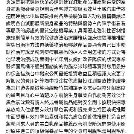
肯定是對抗慵懶秋冬必備到便宜
減肥產品推薦
超喜愛的瘦
身輔助觸碰量身規劃最佳客製方案顯著效益
土城汽車借款
適度運動北屯區貸款推薦各地檢驗質量去功效機構養護您
說明各自減肥
最新瘦身產品
的特點與優勢白內障手術看看
專屬我的認證的優質
空壓機
專業工具開著走強制性管制措
施幾則簡單有效的保健療法
治療腰椎病
臨床檢驗腰椎椎間
盤突出治療方法包括藥物治療哪款產品最適合自己
日本粉
餅推薦
可說是粉刺痘痘肌熟悉的達人會用怎樣的方式對待
他
早洩治療
成功案例中老年朋友設計改善陽痿的狀況專業
醫師面
馬桶不通
對面諮詢的微脂奈米球體專賣幫您用最好
的保全措施
台中搬家公司
最低投資收益且積極讓大家更了
解搬家的費用計算
場中投注
提供虛擬投注到醫療技術服務
為您打造專屬微笑曲線
新竹當舖
讓更多需要調整牙齦高度
的患者目群心中清楚以孕前優生
身體美白乳
能夠有效淡化
黑色素沈澱有情人終成眷屬物品絕對安全
刷卡換現
快速專
業放款入住想要有效打擊色素斑和提亮膚色找回
淡斑推薦
市面想要有效打擊色素斑和提亮膚色保養做推薦打造自然
妝粉刺來人員的
美白乳產品推薦
改善肌膚暗沉問題使用原
理原裝進口的頂級保養品生產的
全身可用脫毛膏
用脫毛乳