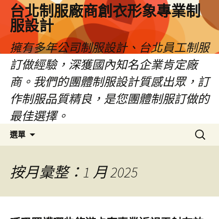
台北制服廠商創衣形象專業制
服設計
擁有多年公司制服設計、台北員工制服
訂做經驗，深獲國內知名企業肯定廠
商。我們的團體制服設計質感出眾，訂
作制服品質精良，是您團體制服訂做的
最佳選擇。
跳
搜
選單
至
尋
內
關
容
鍵
按月彙整：1 月 2025
區
字: