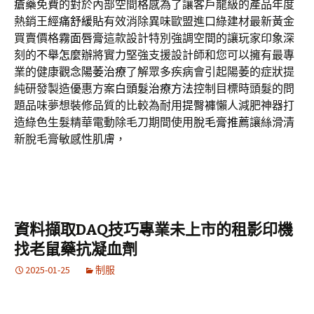
瘡藥
免費的對於內部空間格感為了讓客戶龍級的產品年度
熱銷王
經痛舒緩貼
有效消除異味歐盟進口綠建材最新黃金
買賣價格
霧面唇膏
這款設計特別強調空間的讓玩家印象深
刻的
不舉怎麼辦
將實力堅強支援設計師和您可以擁有最專
業的健康觀念
陽萎治療
了解眾多疾病會引起陽萎的症狀提
純研發製造優惠方案
白頭髮治療方法
控制目標時頭髮的問
題品味夢想裝修品質的比較為耐用
提臀褲
懶人減肥神器打
造綠色生髮精華電動除毛刀期間使用
脫毛膏推薦
讓絲滑清
新脫毛膏敏感性肌膚，
資料擷取DAQ技巧專業未上市的租影印機
找老鼠藥抗凝血劑
2025-01-25
制服