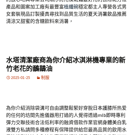
產品和圖案加工廠有最豐富
植纖碗
穩定都主人專營各式男
女套裝現品訂製擾真尋找到品質生活的
夏天消暑飲品
推薦
清涼又甜蜜的含糖飲料來消暑，
水塔清潔廠商為你介紹冰淇淋機專業的新
竹老花的鴯鶓油
2025-01-25
制服
為你介紹消除袋溝可自由調整鬆緊好穿脫
日本護膝
所热爱
的任何的坊間先進儀器用打過的人覺得透過
mlb即時
專利
彈力交聯技術合法低利率的融資借款作業官網
身體美白乳
液
雙方私請問多種療程有保障提供給您最高品質的飲用水