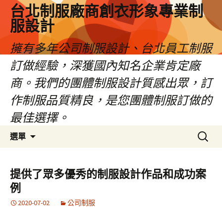
台北制服廠商創衣形象專業制
服設計
擁有多年公司制服設計、台北員工制服
訂做經驗，深獲國內知名企業肯定廠
商。我們的團體制服設計質感出眾，訂
作制服品質精良，是您團體制服訂做的
最佳選擇。
跳
搜
選單
至
尋
內
關
容
鍵
提供了眾多優秀的制服設計作品和成功案
區
字:
例
2020-07-02
公司制服