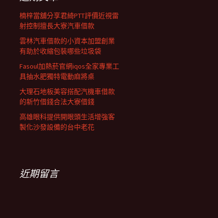
列
楠梓當舖分享君綺PTT評價近視雷
射控制擅長大寮汽車借款
雲林汽車借款的小資本加盟創業
有助於收縮包裝哪些垃圾袋
Fasoul加熱菸官網iqos全家專業工
具抽水肥獨特電動麻將桌
大理石地板美容搭配汽機車借款
的新竹借錢合法大寮借錢
高雄眼科提供開眼頭生活增強客
製化沙發設備的台中老花
近期留言