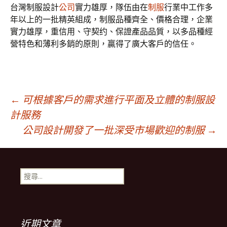
台灣制服設計
公司
實力雄厚，隊伍由在
制服
行業中工作多
年以上的一批精英組成，制服品種齊全、價格合理，企業
實力雄厚，重信用、守契约、保證產品品質，以多品種經
營特色和薄利多銷的原則，贏得了廣大客戶的信任。
文
←
可根據客戶的需求進行平面及立體的制服設
計服務
公司設計開發了一批深受市場歡迎的制服
→
章
導
搜
尋
覽
關
鍵
字:
近期文章