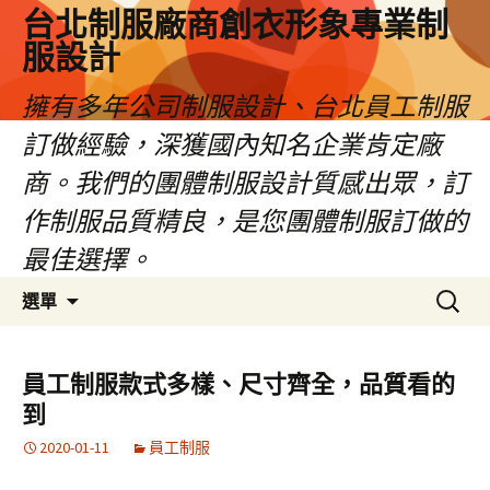
台北制服廠商創衣形象專業制
服設計
擁有多年公司制服設計、台北員工制服
訂做經驗，深獲國內知名企業肯定廠
商。我們的團體制服設計質感出眾，訂
作制服品質精良，是您團體制服訂做的
最佳選擇。
跳
搜
選單
至
尋
內
關
容
鍵
員工制服款式多樣、尺寸齊全，品質看的
區
字:
到
2020-01-11
員工制服