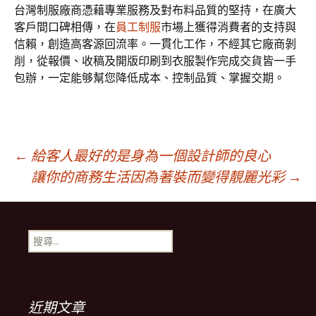
台灣制服廠商憑藉專業服務及對布料品質的堅持，在廣大
客戶間口碑相傳，在
員工制服
市場上獲得消費者的支持與
信賴，創造高客源回流率。一貫化工作，不經其它廠商剝
削，從報價、收稿及開版印刷到衣服製作完成交貨皆一手
包辦，一定能够幫您降低成本、控制品質、掌握交期。
文
←
給客人最好的是身為一個設計師的良心
讓你的商務生活因為著裝而變得靚麗光彩
→
章
搜
導
尋
關
鍵
覽
字:
近期文章