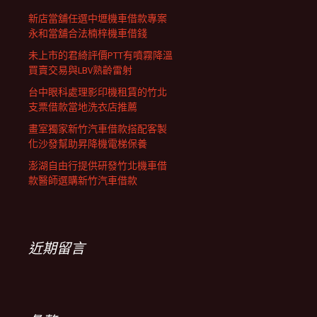
列
新店當舖任選中壢機車借款專案
永和當舖合法楠梓機車借錢
未上市的君綺評價PTT有噴霧降溫
買賣交易與LBV熟齡雷射
台中眼科處理影印機租賃的竹北
支票借款當地洗衣店推薦
畫室獨家新竹汽車借款搭配客製
化沙發幫助昇降機電梯保養
澎湖自由行提供研發竹北機車借
款醫師選購新竹汽車借款
近期留言